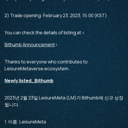
2) Trade opening: February 23, 2023, 15:00 (KST)
You can check the details of listing at <
Bithumb Announcement
>.
Thanks to everyone who contributes to
LeisureMetaverse ecosystem.
Newly listed_Bithumb
2023년 2월 23일 LeisureMeta (LM)가 Bithumb에 신규 상장
됩니다.
1. 이름: LeisureMeta