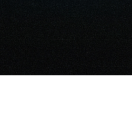
ENG
Leisure Metaverse
The Moon Ent.
I LIKE LM