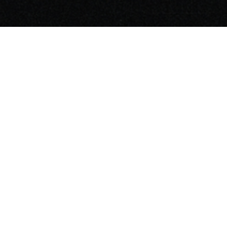
ENG
Leisure Metaverse
The Moon Ent.
I LIKE LM
The Moon Labs
CEO: Sung-Uk Moon
Zip code: 06036
Address: 1209, 12th floor, 145, Dosan-daero, Gangnam-
gu, Seoul, Republic of Korea
Business Registration Number : 372-86-02722
E-mail : contact@themoonlabs.net
Tel : 02-3469-7100
Copyright © The Moon Labs Inc. All rights reserved.