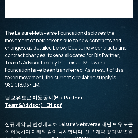
The LeisureMetaverse Foundation discloses the
movement of held tokens due to new contracts and
changes, as detailed below. Due to new contracts and
contract changes, tokens allocated for Biz Partner,
Team & Advisor held by the LeisureMetaverse
Foundation have been transferred. As a result of this
token movement, the current circulating supply is
982,018,037 LM.
팀 보유 토큰 이동 공시(Biz Partner,
Team&Advisor)_EN.pdf
신규 계약 및 변경에 의해 LeisureMetaverse 재단 보유 토큰
이 이동하여 아래와 같이 공시합니다. 신규 계약 및 계약 변경