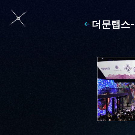
더문랩스-
아 퍼시픽