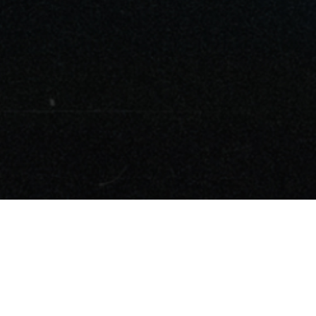
The Moon Labs
Zip code: 06036