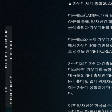
▲ 가우디 세계 총회 2023 
더문랩스(LM재단, 대표 문성
AMA를 통해, 양 재단간 합작
공식 출범과 가우디 IP를
R
더문랩스와 국제 가우디 재단은 
L
E
G
A
L
D
I
S
C
L
A
I
M
E
에서 가우디 IP를 기반으
트 성격을 띈 “NFT KOREA 
가우디의 디자인과 건축물에
디스커션’, 가우디의 독창
대 규모의 NFT 축제인 “NF
C
O
N
T
A
C
T
U
NFT 홀더 및 업계 관계
찾은 가운데 성황리에 마무
S
다.
이후 양 재단은 한국을 주
우디 아시아 퍼시픽(Gaudi 