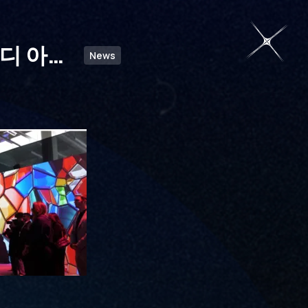
디 아시
News
격화