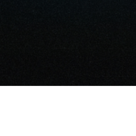
Leisure Metaverse
The Moon Ent.
I LIKE LM
Address: 1209, 12th floo