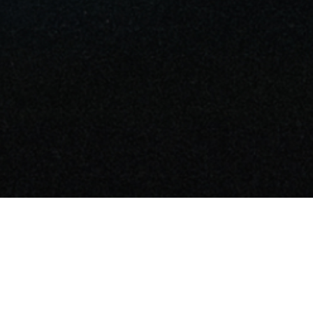
ENG
CEO: Sung-Uk Moon
r, 145, Dosan-daero, Gangnam-gu, Seoul, Republic of Korea