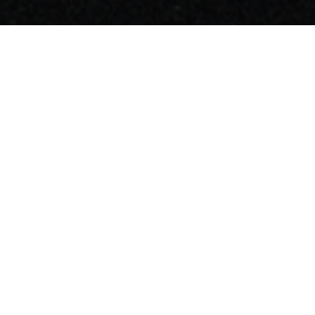
ENG
Leisure Metaverse
The Moon Ent.
I LIKE LM
The Moon Labs
CEO: Sung-Uk Moon
Zip code: 06036
Address: 1209, 12th floor, 145, Dosan-daero, Gangnam-
gu, Seoul, Republic of Korea
Business Registration Number : 372-86-02722
E-mail : contact@themoonlabs.net
Tel : 02-3469-7100
Copyright © The Moon Labs Inc. All rights reserved.