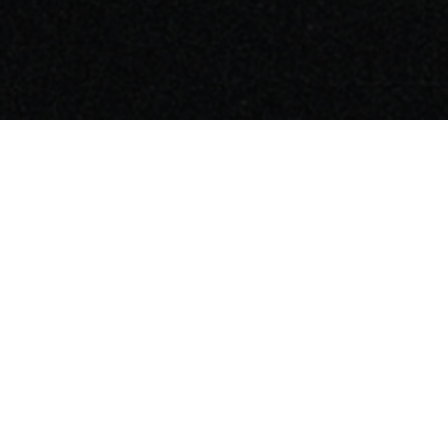
ENG
Leisure Metaverse
The Moon Ent.
I LIKE LM
The Moon Labs
CEO: Sung-Uk Moon
Zip code: 06036
Address: 1209, 12th floor, 145, Dosan-daero, Gangnam-
gu, Seoul, Republic of Korea
Business Registration Number : 372-86-02722