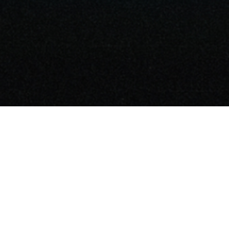
ENG
Leisure Metaverse
The Moon Ent.
I LIKE LM
The Moon Labs
CEO: Sung-Uk Moon