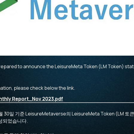
prepared to announce the LeisureMeta Token (LM Token) statu
ation, please check below the link.
thly Report_Nov 2023.pdf
30일 기준 LeisureMetaverse의 LeisureMeta Token (LM
성되었습니다.