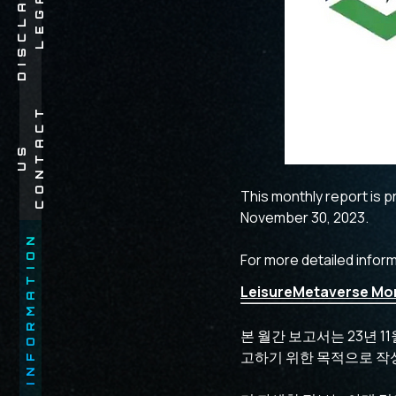
R
L
E
G
A
L
D
I
S
C
L
A
I
M
E
C
O
N
T
A
C
T
U
S
This monthly report is 
November 30, 2023.
INFORMATION
For more detailed inform
LeisureMetaverse Mon
본 월간 보고서는 23년 11월 
고하기 위한 목적으로 작