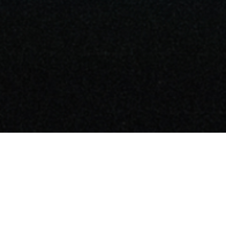
KOR
Leisure Metaverse
The Moon Ent.
I LIKE LM