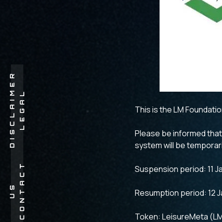
R
L
E
G
A
L
D
I
S
C
L
A
I
M
E
This is the LM Foundatio
Please be informed that
system will be temporar
C
O
N
T
A
C
T
U
Suspension period: 11 J
S
Resumption period: 12 J
Token: LeisureMeta (L