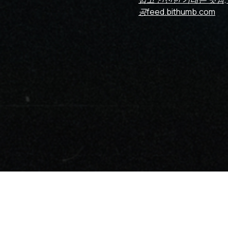
공
feed.bithumb.com