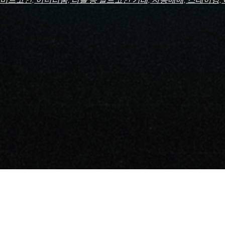
Leisure Metaverse
The Moon Ent.
I LIKE LM