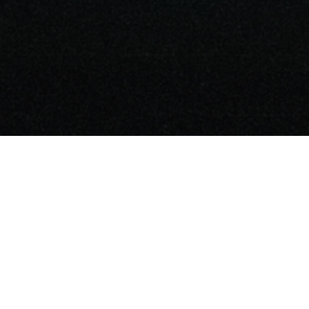
KOR
Leisure Metaverse
The Moon Ent.
I LIKE LM
더문랩스
대표이사 : 문성억
우편번호 : 06036