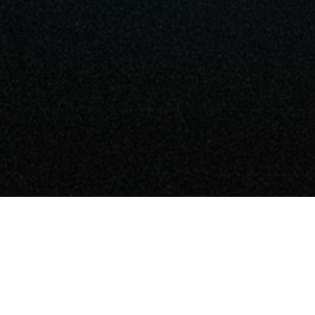
KOR
Leisure Metaverse
The Moon Ent.
I LIKE LM