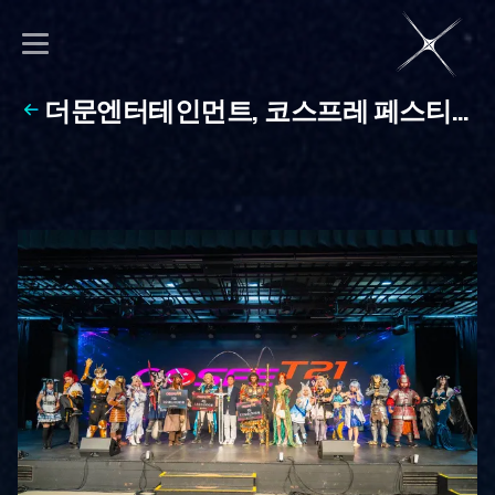
더문엔터테인먼트, 코스프레 페스티벌
‘COSFET21’ 성료