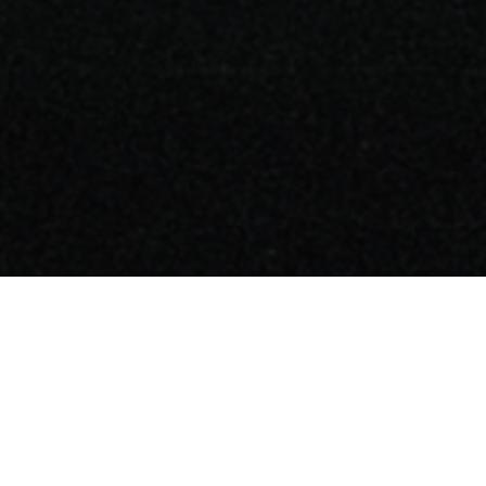
KOR
Leisure Metaverse
The Moon Ent.
I LIKE LM