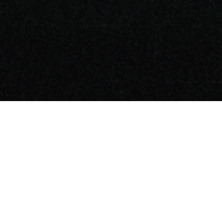
KOR
Leisure Metaverse
The Moon Ent.
I LIKE LM
더문랩스
대표이사 : 문성억